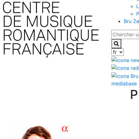
L
P
Bru Za
mediabase
P