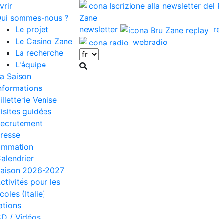
vrir
ui sommes-nous ?
Le projet
newsletter
r
Le Casino Zane
webradio
La recherche
L'équipe
a Saison
nformations
illetterie Venise
isites guidées
ecrutement
resse
ammation
alendrier
aison 2026-2027
ctivités pour les
coles (Italie)
ations
D / Vidéos