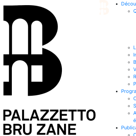
Décou
Q
L
I
B
V
R
P
Progr
C
S
A
é
Public
C