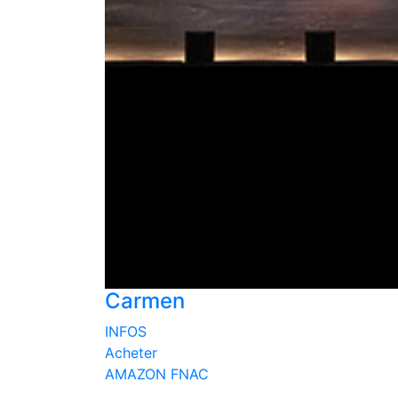
Carmen
INFOS
Acheter
AMAZON
FNAC